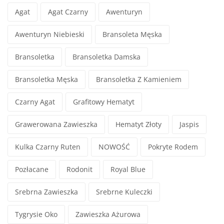
Agat
Agat Czarny
Awenturyn
Awenturyn Niebieski
Bransoleta Męska
Bransoletka
Bransoletka Damska
Bransoletka Męska
Bransoletka Z Kamieniem
Czarny Agat
Grafitowy Hematyt
Grawerowana Zawieszka
Hematyt Złoty
Jaspis
Kulka Czarny Ruten
NOWOŚĆ
Pokryte Rodem
Pozłacane
Rodonit
Royal Blue
Srebrna Zawieszka
Srebrne Kuleczki
Tygrysie Oko
Zawieszka Ażurowa