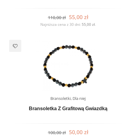
55,00
zł
110,00
zł
Najniższa cena z 30 dni:
55,00
zł
.
Bransoletki
,
Dla niej
Bransoletka Z Grafitową Gwiazdką
50,00
zł
100,00
zł