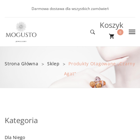
Darmowa dostawa dla wszystkich zamówień
Koszyk
0
DLA NIEJ
Nie ma produktów w koszyku.
DLA NIEGO
Nowości
Strona Główna
Sklep
Produkty Otagowane „czarny
>
>
NOWOŚCI
Kolczyki
Bransoletki
Agat”
PROMOCJE
Bransoletki
BLOG
Naszyjniki
Kategoria
Dla Niego