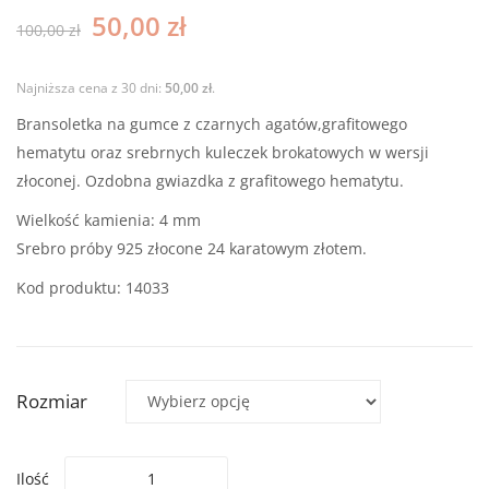
i
50,00
zł
100,00
zł
złotyc
hemat
Najniższa cena z 30 dni:
50,00
zł
.
Bransoletka na gumce z czarnych agatów,grafitowego
hematytu oraz srebrnych kuleczek brokatowych w wersji
złoconej. Ozdobna gwiazdka z grafitowego hematytu.
Wielkość kamienia: 4 mm
Srebro próby 925 złocone 24 karatowym złotem.
Kod produktu: 14033
Rozmiar
Ilość