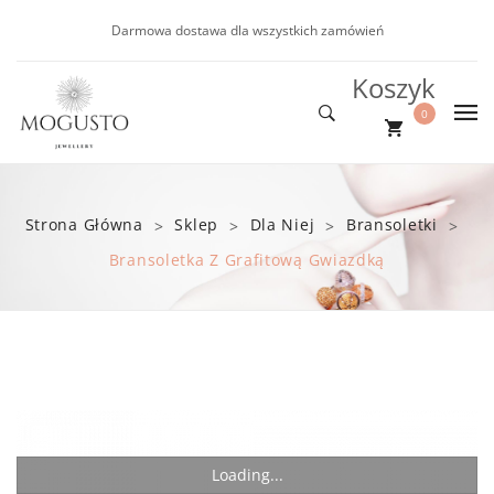
Darmowa dostawa dla wszystkich zamówień
Koszyk
0
DLA NIEJ
Nie ma produktów w koszyku.
DLA NIEGO
Nowości
Strona Główna
Sklep
Dla Niej
Bransoletki
>
>
>
>
NOWOŚCI
Kolczyki
Bransoletki
Bransoletka Z Grafitową Gwiazdką
PROMOCJE
Bransoletki
BLOG
Naszyjniki
Loading...