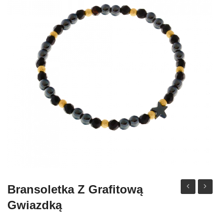
Bransoletka Z Grafitową
z
z
Gwiazdką
dysków
grafit