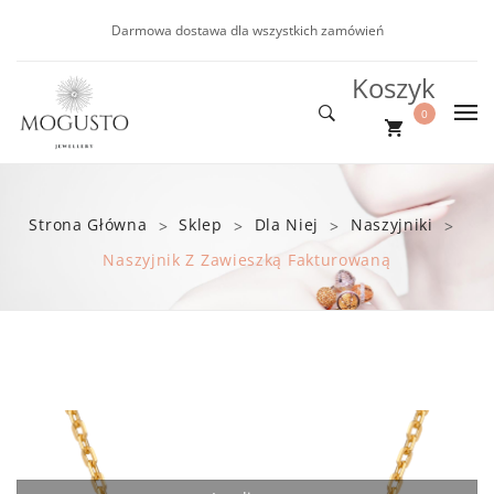
Darmowa dostawa dla wszystkich zamówień
Koszyk
0
DLA NIEJ
Nie ma produktów w koszyku.
DLA NIEGO
Nowości
Strona Główna
Sklep
Dla Niej
Naszyjniki
>
>
>
>
NOWOŚCI
Kolczyki
Bransoletki
Naszyjnik Z Zawieszką Fakturowaną
PROMOCJE
Bransoletki
BLOG
Naszyjniki