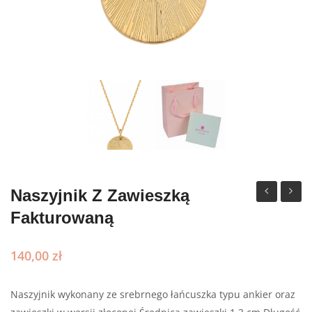
Naszyjnik Z Zawieszką
z
z
Fakturowaną
medalikie
chwos
140,00
zł
Naszyjnik wykonany ze srebrnego łańcuszka typu ankier oraz