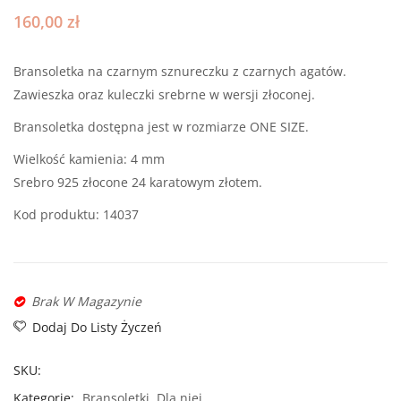
z
sznur
160,00
zł
rozetą
Bransoletka na czarnym sznureczku z czarnych agatów.
Zawieszka oraz kuleczki srebrne w wersji złoconej.
Bransoletka dostępna jest w rozmiarze ONE SIZE.
Wielkość kamienia: 4 mm
Srebro 925 złocone 24 karatowym złotem.
Kod produktu: 14037
Brak W Magazynie
Dodaj Do Listy Życzeń
SKU:
Kategorie:
Bransoletki
,
Dla niej