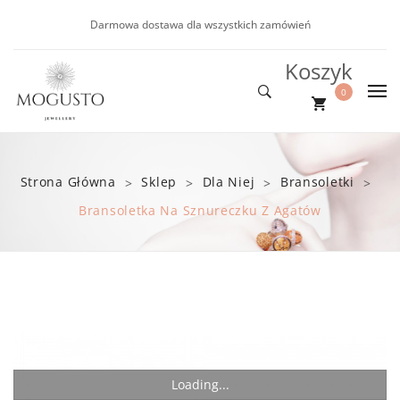
Darmowa dostawa dla wszystkich zamówień
Koszyk
0
DLA NIEJ
Nie ma produktów w koszyku.
DLA NIEGO
Nowości
Strona Główna
Sklep
Dla Niej
Bransoletki
>
>
>
>
NOWOŚCI
Kolczyki
Bransoletki
Bransoletka Na Sznureczku Z Agatów
PROMOCJE
Bransoletki
BLOG
Naszyjniki
Loading...