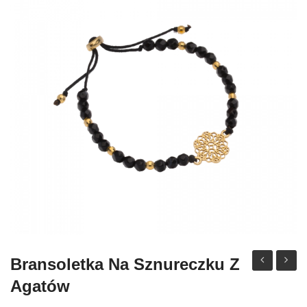
Bransoletka Na Sznureczku Z
na
na
Agatów
sznureczku
czarn