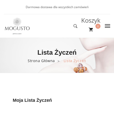
Darmowa dostawa dla wszystkich zamówień
Koszyk
0
DLA NIEJ
Nie ma produktów w koszyku.
DLA NIEGO
Nowości
Lista Życzeń
NOWOŚCI
Kolczyki
Bransoletki
Strona Główna
Lista Życzeń
>
PROMOCJE
Bransoletki
BLOG
Naszyjniki
Moja Lista Życzeń