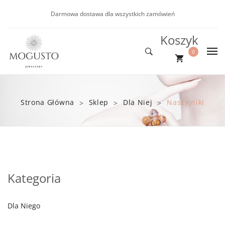
Darmowa dostawa dla wszystkich zamówień
Koszyk
0
DLA NIEJ
Nie ma produktów w koszyku.
DLA NIEGO
Nowości
Strona Główna
Sklep
Dla Niej
Naszyjniki
>
>
>
NOWOŚCI
Kolczyki
Bransoletki
PROMOCJE
Bransoletki
BLOG
Naszyjniki
Kategoria
Dla Niego