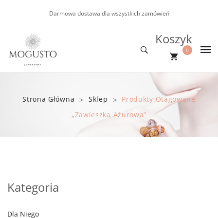
Darmowa dostawa dla wszystkich zamówień
Koszyk
0
DLA NIEJ
Nie ma produktów w koszyku.
DLA NIEGO
Nowości
Strona Główna
Sklep
Produkty Otagowane
>
>
NOWOŚCI
Kolczyki
Bransoletki
„zawieszka Ażurowa”
PROMOCJE
Bransoletki
BLOG
Naszyjniki
Kategoria
Dla Niego