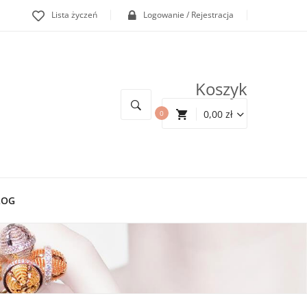
Lista życzeń
Logowanie / Rejestracja
Koszyk
0,00
zł
0
LOG
Z Kulką