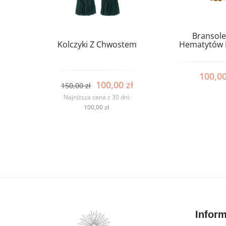
Bransole
Kolczyki Z Chwostem
Hematytów 
100,0
100,00
zł
150,00
zł
Najniższa cena z 30 dni:
100,00
zł
.
Infor