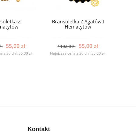
soletka Z
Bransoletka Z Agatów I
matytów
Hematytów
55,00
zł
55,00
zł
zł
110,00
zł
a z 30 dni:
55,00
zł
.
Najniższa cena z 30 dni:
55,00
zł
.
Kontakt