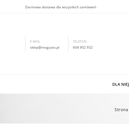
Darmowa dostawa dla wszystkich zamówień
E-MAIL
TELEFON
sklep@mogusto.pl
604 902 932
DLA NIEJ
Now
Strona
Kol
Bra