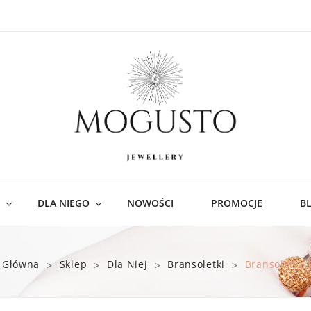
DLA NIEGO
NOWOŚCI
PROMOCJE
B
ości
Bransoletki
 Główna
Sklep
Dla Niej
Bransoletki
Bransoletka 
>
>
>
>
czyki
nsoletki