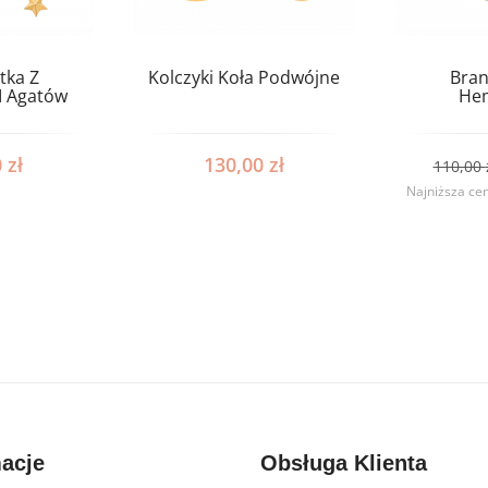
tka Z
Kolczyki Koła Podwójne
Bran
I Agatów
He
0
zł
130,00
zł
110,00
Najniższa cen
macje
Obsługa Klienta