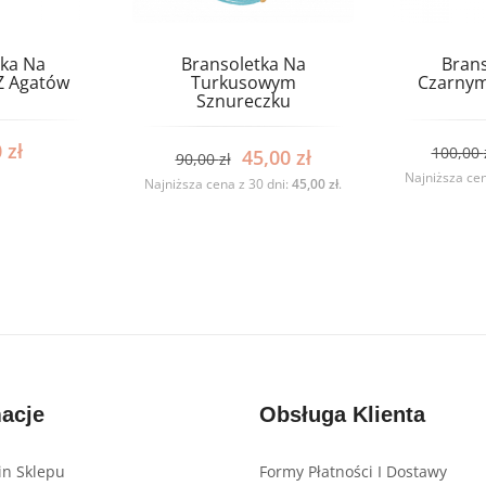
tka Na
Bransoletka Na
Brans
Z Agatów
Turkusowym
Czarnym
Sznureczku
0
zł
100,00
45,00
zł
90,00
zł
Najniższa cen
Najniższa cena z 30 dni:
45,00
zł
.
macje
Obsługa Klienta
n Sklepu
Formy Płatności I Dostawy