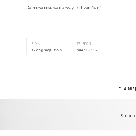
Darmowa dostawa dla wszystkich zamówień
E-MAIL
TELEFON
sklep@mogusto.pl
604 902 932
DLA NIEJ
Now
Strona
Kol
Bra