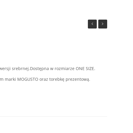
na
z
sznurku
kulką
z
kwiatuszkiem
wersji srebrnej.Dostępna w rozmiarze ONE SIZE.
iem marki MOGUSTO oraz torebkę prezentową.