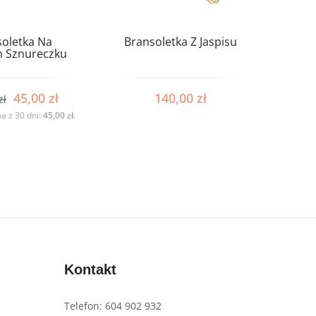
oletka Na
Bransoletka Z Jaspisu
 Sznureczku
45,00
zł
140,00
zł
zł
a z 30 dni:
45,00
zł
.
Kontakt
Telefon: 604 902 932