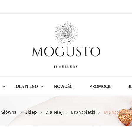
DLA NIEGO
NOWOŚCI
PROMOCJE
B
ości
Bransoletki
 Główna
Sklep
Dla Niej
Bransoletki
Bransoletka 
>
>
>
>
czyki
nsoletki