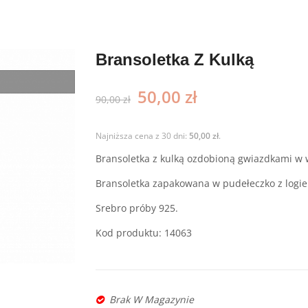
zyjniki
Bransoletka Z Kulką
50,00
zł
90,00
zł
Najniższa cena z 30 dni:
50,00
zł
.
Bransoletka z kulką ozdobioną gwiazdkami w 
Bransoletka zapakowana w pudełeczko z log
Srebro próby 925.
Kod produktu: 14063
Brak W Magazynie