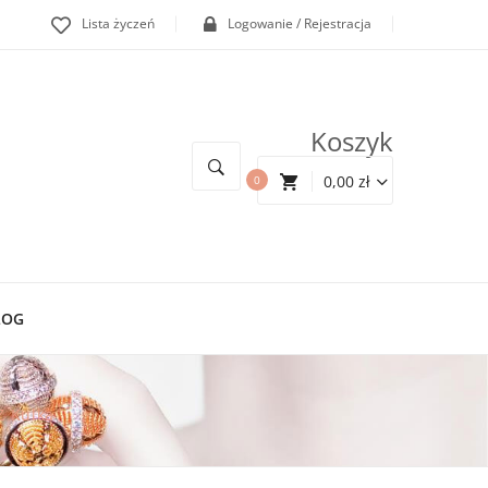
Lista życzeń
Logowanie / Rejestracja
Koszyk
0,00
zł
0
LOG
Z Kulką