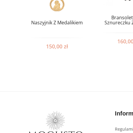
Bransole
Naszyjnik Z Medalikiem
Sznureczku 
160,0
150,00
zł
Infor
Regulami