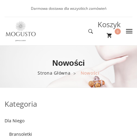
Darmowa dostawa dla wszystkich zamówień
Koszyk
0
DLA NIEJ
Nie ma produktów w koszyku.
DLA NIEGO
Nowości
Nowości
NOWOŚCI
Kolczyki
Bransoletki
Strona Główna
Nowości
>
PROMOCJE
Bransoletki
BLOG
Naszyjniki
Kategoria
Dla Niego
Bransoletki