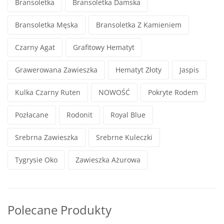
Bransoletka
Bransoletka Damska
Bransoletka Męska
Bransoletka Z Kamieniem
Czarny Agat
Grafitowy Hematyt
Grawerowana Zawieszka
Hematyt Złoty
Jaspis
Kulka Czarny Ruten
NOWOŚĆ
Pokryte Rodem
Pozłacane
Rodonit
Royal Blue
Srebrna Zawieszka
Srebrne Kuleczki
Tygrysie Oko
Zawieszka Ażurowa
Polecane Produkty