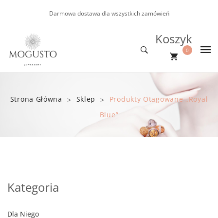
Darmowa dostawa dla wszystkich zamówień
Koszyk
0
DLA NIEJ
Nie ma produktów w koszyku.
DLA NIEGO
Nowości
Strona Główna
Sklep
Produkty Otagowane „Royal
>
>
NOWOŚCI
Kolczyki
Bransoletki
Blue”
PROMOCJE
Bransoletki
BLOG
Naszyjniki
Kategoria
Dla Niego