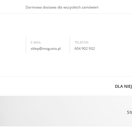
Darmowa dostawa dla wszystkich zamówień
E-MAIL
TELEFON
sklep@mogusto.pl
604 902 932
DLA NIEJ
Now
St
Kol
Bra