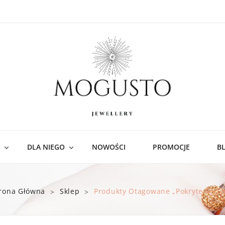
DLA NIEGO
NOWOŚCI
PROMOCJE
B
ości
Bransoletki
rona Główna
Sklep
Produkty Otagowane „pokryte Rod
>
>
czyki
nsoletki