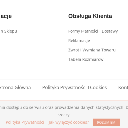
macje
Obsługa Klienta
n Sklepu
Formy Płatności I Dostawy
Reklamacje
Zwrot I Wymiana Towaru
Tabela Rozmiarów
Strona Główna
Polityka Prywatności I Cookies
Kont
nia dostępu do serwisu oraz prowadzenia danych statystycznych. Da
Copyright © 2019
CodiTime.
All Right Reserved.
rzeczy.
Polityka Prywatności
Jak wyłączyć cookies?
ROZUMIEM