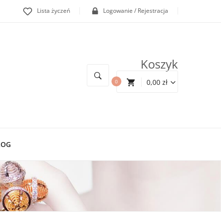
Lista życzeń
Logowanie / Rejestracja
Koszyk
0,00
zł
0
LOG
em”