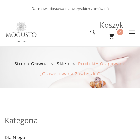
Darmowa dostawa dla wszystkich zamówień
Koszyk
0
DLA NIEJ
Nie ma produktów w koszyku.
DLA NIEGO
Nowości
Strona Główna
Sklep
Produkty Otagowane
>
>
NOWOŚCI
Kolczyki
Bransoletki
„grawerowana Zawieszka”
PROMOCJE
Bransoletki
BLOG
Naszyjniki
Kategoria
Dla Niego