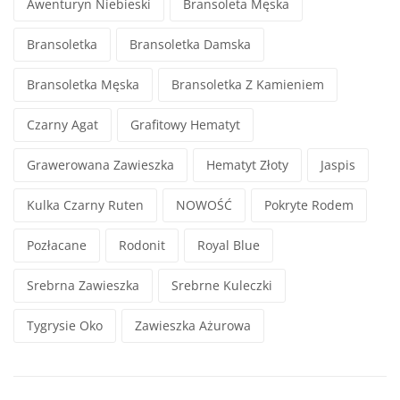
Awenturyn Niebieski
Bransoleta Męska
Bransoletka
Bransoletka Damska
Bransoletka Męska
Bransoletka Z Kamieniem
Czarny Agat
Grafitowy Hematyt
Grawerowana Zawieszka
Hematyt Złoty
Jaspis
Kulka Czarny Ruten
NOWOŚĆ
Pokryte Rodem
Pozłacane
Rodonit
Royal Blue
Srebrna Zawieszka
Srebrne Kuleczki
Tygrysie Oko
Zawieszka Ażurowa