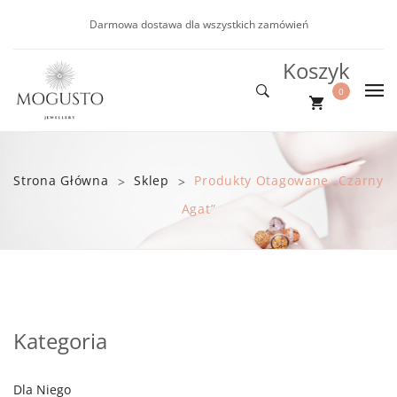
Darmowa dostawa dla wszystkich zamówień
Koszyk
0
DLA NIEJ
Nie ma produktów w koszyku.
DLA NIEGO
Nowości
Strona Główna
Sklep
Produkty Otagowane „czarny
>
>
NOWOŚCI
Kolczyki
Bransoletki
Agat”
PROMOCJE
Bransoletki
BLOG
Naszyjniki
Kategoria
Dla Niego