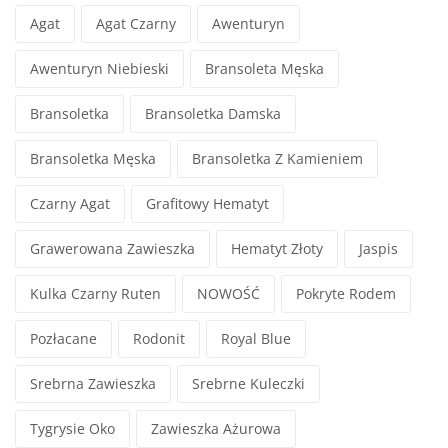
Agat
Agat Czarny
Awenturyn
Awenturyn Niebieski
Bransoleta Męska
Bransoletka
Bransoletka Damska
Bransoletka Męska
Bransoletka Z Kamieniem
Czarny Agat
Grafitowy Hematyt
Grawerowana Zawieszka
Hematyt Złoty
Jaspis
Kulka Czarny Ruten
NOWOŚĆ
Pokryte Rodem
Pozłacane
Rodonit
Royal Blue
Srebrna Zawieszka
Srebrne Kuleczki
Tygrysie Oko
Zawieszka Ażurowa