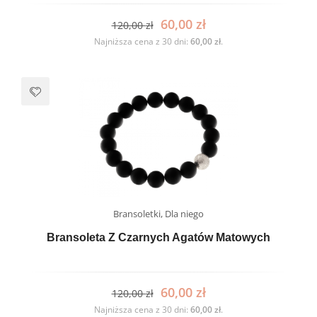
60,00
zł
120,00
zł
Najniższa cena z 30 dni:
60,00
zł
.
Bransoletki
,
Dla niego
Bransoleta Z Czarnych Agatów Matowych
60,00
zł
120,00
zł
Najniższa cena z 30 dni:
60,00
zł
.