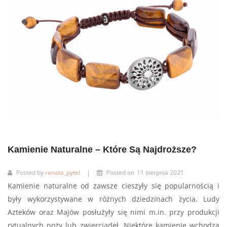
Kamienie Naturalne – Które Są Najdroższe?
Posted by
renata_pytel
Posted on
11 sierpnia 2021
|
Kamienie naturalne od zawsze cieszyły się popularnością i
były wykorzystywane w różnych dziedzinach życia. Ludy
Azteków oraz Majów posłużyły się nimi m.in. przy produkcji
rytualnych noży lub zwierciadeł. Niektóre kamienie wchodzą