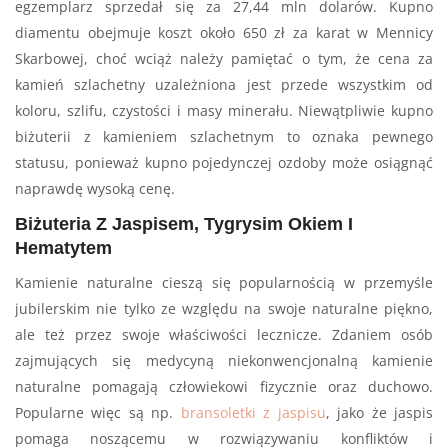
egzemplarz sprzedał się za 27,44 mln dolarów. Kupno
diamentu obejmuje koszt około 650 zł za karat w Mennicy
Skarbowej, choć wciąż należy pamiętać o tym, że cena za
kamień szlachetny uzależniona jest przede wszystkim od
koloru, szlifu, czystości i masy minerału. Niewątpliwie kupno
biżuterii z kamieniem szlachetnym to oznaka pewnego
statusu, ponieważ kupno pojedynczej ozdoby może osiągnąć
naprawdę wysoką cenę.
Biżuteria Z Jaspisem, Tygrysim Okiem I
Hematytem
Kamienie naturalne cieszą się popularnością w przemyśle
jubilerskim nie tylko ze względu na swoje naturalne piękno,
ale też przez swoje właściwości lecznicze. Zdaniem osób
zajmujących się medycyną niekonwencjonalną kamienie
naturalne pomagają człowiekowi fizycznie oraz duchowo.
Popularne więc są np.
bransoletki z jaspisu
, jako że jaspis
pomaga noszącemu w rozwiązywaniu konfliktów i