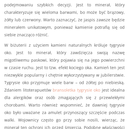
podejmowaniu szybkich decyzji. Jest to minerał, który
charakteryzuje się wieloma barwami, bo może być brązowy,
żółty lub czerwony. Warto zaznaczyć, że jaspis zawsze będzie
minerałem unikatowym, ponieważ kamienie potrafią się od
siebie znacząco różnić.
W biżuterii z użyciem kamieni naturalnych króluje tygrysie
oko. Jest to minerał, który zawdzięcza swoją nazwę
migotliwemu paskowi, który pojawia się na jego powierzchni
w czasie ruchu. Jest to tzw. efekt kociego oka. Kamień ten jest
niezwykle popularny i chętnie wykorzystywany w jubilerstwie.
Tygrysie oko przyjmuje wiele barw – od żółtej po niebieską.
Zdaniem litoterapuetów
bransoletka tygrysie oko
jest idealna
dla alergików oraz osób zmagających się z przewlekłymi
chorobami. Warto również wspomnieć, że dawniej tygrysie
oko było uważane za amulet przynoszący szczęście podczas
walki. Wojownicy często go przy sobie nosili, wierząc, że
minerał ten ochroni ich przed śmiercią. Podobne właściwości