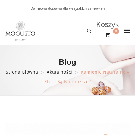
Darmowa dostawa dla wszystkich zamówień
Koszyk
0
DLA NIEJ
Nie ma produktów w koszyku.
DLA NIEGO
Nowości
Blog
NOWOŚCI
Kolczyki
Bransoletki
Strona Główna
Aktualności
Kamienie Naturalne –
>
>
Które Są Najdroższe?
PROMOCJE
Bransoletki
BLOG
Naszyjniki